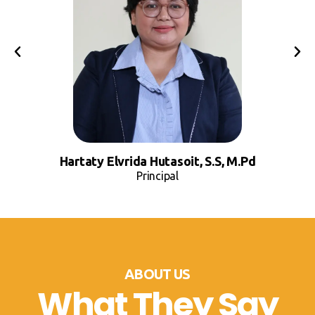
Hartaty Elvrida Hutasoit, S.S, M.Pd
Principal
ABOUT US
What They Say