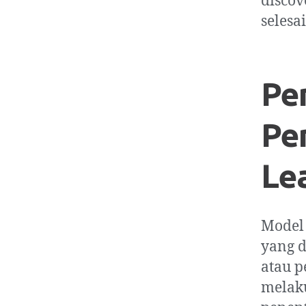
discov
selesai
Pe
Pe
Le
Model 
yang 
atau p
melaku