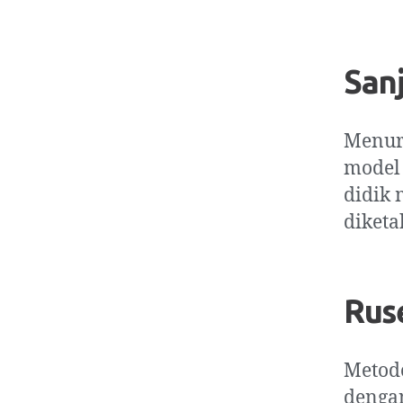
San
Menur
model 
didik 
diketa
Rus
Metod
denga