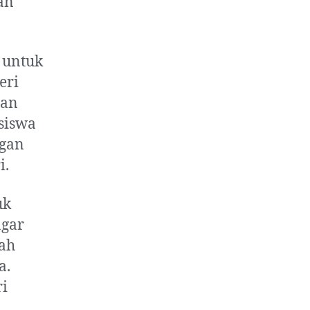
an
 untuk
eri
gan
siswa
ngan
i.
uk
agar
lah
a.
ri