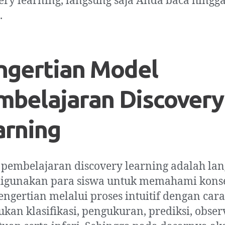
ery learning, langsung saja Anda baca hingg
.
ngertian Model
mbelajaran Discovery
arning
pembelajaran discovery learning adalah la
digunakan para siswa untuk memahami kons
engertian melalui proses intuitif dengan cara
kan klasifikasi, pengukuran, prediksi, observ