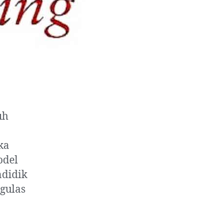
uh
ka
odel
ndidik
ngulas
n