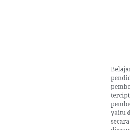
Belaj
pendid
pembel
terci
pembel
yaitu
secara