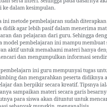
uan serta inferi. Sehingga pada dasarnya ak
i ke dalam kesimpulan.
 ini metode pembelajaran sudah diterapkan
a didik agar lebih pasif dalam menerima mat
aran dan pelajaran dari guru. Sehingga den
a model pembelajaran ini mampu membuat 
ran aktif untuk memahami materi hanya de
encari dan mengumpulkan informasi sendir
 pembelajarn ini guru mempunyai tugas unt
mbing dan mengarahkan peserta didiknya 
elajar dan berpikir secara kreatif. Tipsnya ia
anya sampaikan materi secara garis besarny
utnya para siswa akan dituntut untuk menca
asi sebanyak mungkin, menganalisis,