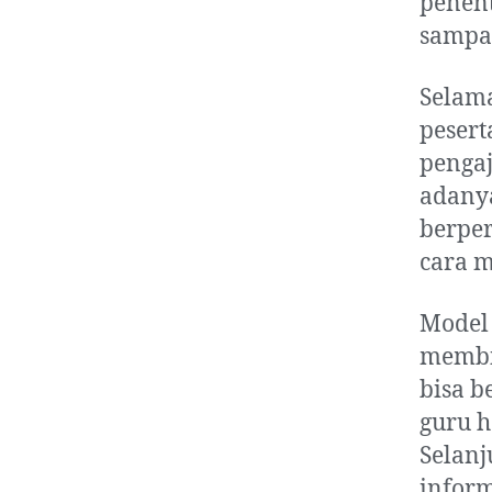
penent
sampa
Selama
pesert
pengaj
adany
berpe
cara m
Model
membi
bisa b
guru h
Selanj
inform