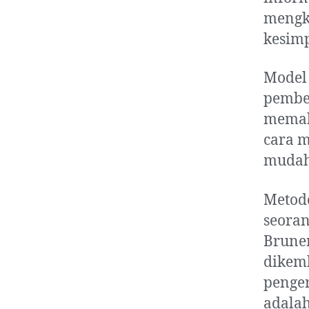
mengk
kesim
Model 
pembel
memaha
cara m
mudah
Metode
seoran
Bruner
dikemb
penger
adalah