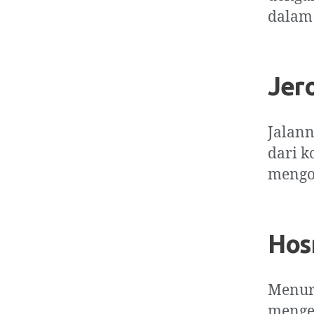
dalam
Jer
Jalann
dari k
mengor
Hos
Menuru
mengem