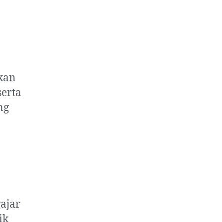
kan
serta
ng
ajar
ik