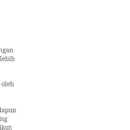
engan
lebih
 oleh
Adapun
ing
ikut: